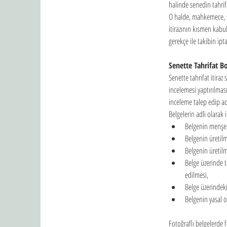
halinde senedin tahrifa
O halde, mahkemece, se
itirazının kısmen kabul
gerekçe ile takibin ip
Senette Tahrifat Bo
Senette tahrifat itiraz
incelemesi yaptırılm
inceleme talep edip ad
Belgelerin adli olarak
Belgenin menşei
Belgenin üretilm
Belgenin üretil
Belge üzerinde ta
edilmesi,
Belge üzerindeki 
Belgenin yasal o
Fotoğraflı belgelerde 