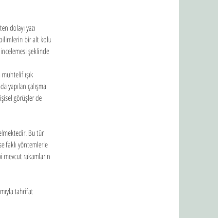
en dolayı yazı 
ilimlerin bir alt kolu 
 incelemesi şeklinde 
muhtelif ışık 
mda yapılan çalışma 
işisel görüşler de 
elmektedir. Bu tür 
se faklı yöntemlerle 
bi mevcut rakamların 
mıyla tahrifat 