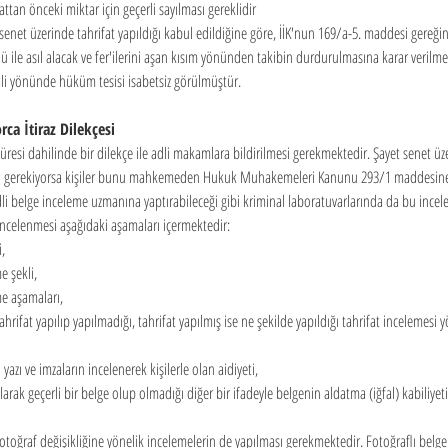
ttan önceki miktar için geçerli sayılması gereklidir
net üzerinde tahrifat yapıldığı kabul edildiğine göre, İİK'nun 169/a-5. maddesi gereği
ü ile asıl alacak ve fer'ilerini aşan kısım yönünden takibin durdurulmasına karar verilmesi
tali yönünde hüküm tesisi isabetsiz görülmüştür.
rca İtiraz Dilekçesi
 süresi dahilinde bir dilekçe ile adli makamlara bildirilmesi gerekmektedir. Şayet senet üz
ası gerekiyorsa kişiler bunu mahkemeden Hukuk Muhakemeleri Kanunu 293/1 maddesine
li belge inceleme uzmanına yaptırabileceği gibi kriminal laboratuvarlarında da bu incelem
 incelenmesi aşağıdaki aşamaları içermektedir:
,
e şekli,
me aşamaları,
hrifat yapılıp yapılmadığı, tahrifat yapılmış ise ne şekilde yapıldığı tahrifat incelemesi y
yazı ve imzaların incelenerek kişilerle olan aidiyeti,
larak geçerli bir belge olup olmadığı diğer bir ifadeyle belgenin aldatma (iğfal) kabiliye
fotoğraf değişikliğine yönelik incelemelerin de yapılması gerekmektedir. Fotoğraflı belg