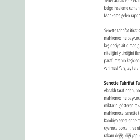
Senet alacak verecek il
belge inceleme uzmanı 
Mahkeme gelen rapora 
Senette tahrifat itiraz
mahkemesine başvurusun
keşideciye ait olmadığ
niteliğini yitirdiğini i
paraf imzanın keşideciy
verilmesi Yargıtay tar
Senette Tahrifat Ta
Alacaklı tarafından, b
mahkemesine başvurusun
miktarını gösteren rak
mahkemece; senette tahr
Kambiyo senetlerine ma
uyarınca borca itiraz n
rakam değişikliği yapı