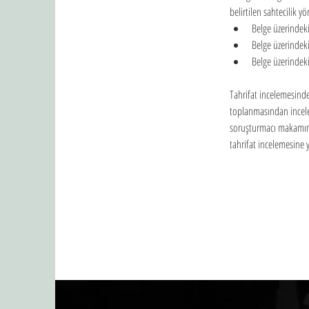
belirtilen sahtecilik y
Belge üzerindek
Belge üzerindeki
Belge üzerindeki
Tahrifat incelemesind
toplanmasından incele
soruşturmacı makamın iş
tahrifat incelemesine