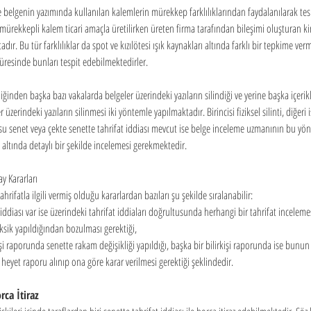
 belgenin yazımında kullanılan kalemlerin mürekkep farklılıklarından faydalanılarak tesp
 mürekkepli kalem ticari amaçla üretilirken üreten firma tarafından bileşimi oluşturan 
tadır. Bu tür farklılıklar da spot ve kızılötesi ışık kaynakları altında farklı bir tepkime v
 süresinde bunları tespit edebilmektedirler.
ğinden başka bazı vakalarda belgeler üzerindeki yazıların silindiği ve yerine başka içerikli 
üzerindeki yazıların silinmesi iki yöntemle yapılmaktadır. Birincisi fiziksel silinti, diğeri i
u senet veya çekte senette tahrifat iddiası mevcut ise belge inceleme uzmanının bu yön
ı altında detaylı bir şekilde incelemesi gerekmektedir.
ay Kararları
ahrifatla ilgili vermiş olduğu kararlardan bazıları şu şekilde sıralanabilir:
 iddiası var ise üzerindeki tahrifat iddiaları doğrultusunda herhangi bir tahrifat incelem
sik yapıldığından bozulması gerektiği,
kişi raporunda senette rakam değişikliği yapıldığı, başka bir bilirkişi raporunda ise bunun 
eyet raporu alınıp ona göre karar verilmesi gerektiği şeklindedir.
rca İtiraz