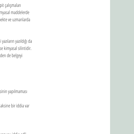
it çalışmaları 
kimyasal maddelerde 
ermekte ve uzmanlarda 
yazıların yazıldığı da 
se kimyasal silintidir. 
den de belgeyi 
esinin yapılmaması 
aksine bir iddia var 