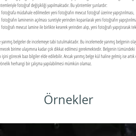
öntemleriyle fotoğraf değişikliği yapılmaktadır. Bu yöntemler şunlardır:
i fotoğrafa müdahale edilmeden yeni fotoğrafın mevcut fotoğraf üzerine yapıştırılması,
 fotoğrafın laminenin açılması suretiyle yerinden koparılarak yeni fotoğrafın yapıştırılma
 fotoğrafı mevcut lamine ile birlikte keserek yerinden alıp, yeni fotoğrafı yapıştırarak te
e yanmış belgeler de incelemeye tabi tutulmaktadır. Bu incelemede yanmış belgenin ola
necek birime ulaşımına kadar çok dikkat edilmesi gerekmektedir. Belgenin tümündeki bi
ini görecek bazı bilgiler elde edilebilir. Ancak yanmış belge kül haline gelmiş ise artık
 yönelik herhangi bir çalışma yapılabilmesi mümkün olamaz.
Örnekler