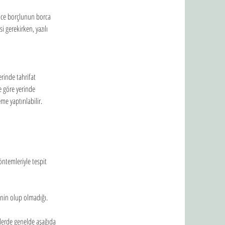
nce borçlunun borca 
 gerekirken, yazılı 
erinde tahrifat 
 göre yerinde 
e yaptırılabilir.
öntemleriyle tespit 
tinin olup olmadığı.
elerde genelde aşağıda 