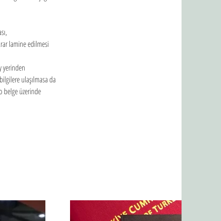
sı,
krar lamine edilmesi
y yerinden 
lgilere ulaşılmasa da 
 o belge üzerinde 