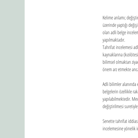
Kelime anlamı; değişti
üzerinde yaptığı değişi
olan adli belge incele
yapılmaktadır.
Tahrifat incelemesi ad
kaynaklarına (kızılöte
bilimsel olmaktan ziyad
önem arz etmekte ancak
Adli bilimler alanında
belgelerin özellikle ra
yapılabilmektedir. Mev
değiştirilmesi suretiyl
Senette tahrifat iddias
incelemesine yönelik in