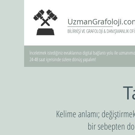
UzmanGrafoloji.co
BİLİRKİŞİ VE GRAFOLOJİ & DANIŞMANLIK OFİ
İnceletmek istediğiniz evraklarınızı digital bağlantı yolu ile uzmanımıza
24-48 saat içerisinde sizlere dönüş yapalım!
T
Kelime anlamı; değiştirmek,
bir sebepten dol