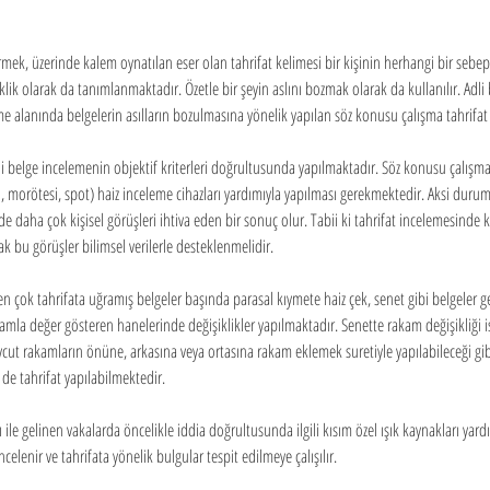
rmek, üzerinde kalem oynatılan eser olan tahrifat kelimesi bir kişinin herhangi bir sebept
klik olarak da tanımlanmaktadır. Özetle bir şeyin aslını bozmak olarak da kullanılır. Adli b
me alanında belgelerin asılların bozulmasına yönelik yapılan söz konusu çalışma tahrifat
li belge incelemenin objektif kriterleri doğrultusunda yapılmaktadır. Söz konusu çalışma 
si, morötesi, spot) haiz inceleme cihazları yardımıyla yapılması gerekmektedir. Aksi duru
e daha çok kişisel görüşleri ihtiva eden bir sonuç olur. Tabii ki tahrifat incelemesinde k
 bu görüşler bilimsel verilerle desteklenmelidir.
 en çok tahrifata uğramış belgeler başında parasal kıymete haiz çek, senet gibi belgeler g
kamla değer gösteren hanelerinde değişiklikler yapılmaktadır. Senette rakam değişikliği i
cut rakamların önüne, arkasına veya ortasına rakam eklemek suretiyle yapılabileceği gi
e de tahrifat yapılabilmektedir. 
ı ile gelinen vakalarda öncelikle iddia doğrultusunda ilgili kısım özel ışık kaynakları yardı
celenir ve tahrifata yönelik bulgular tespit edilmeye çalışılır.