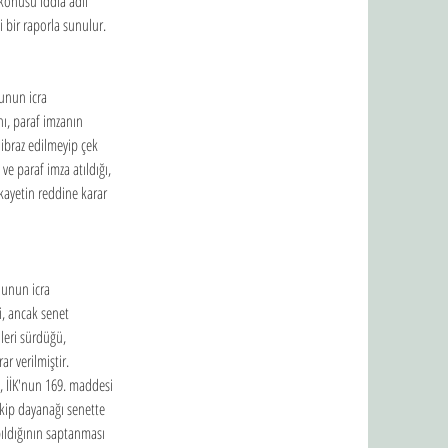
 konusu iddia adli 
 bir raporla sunulur. 
lunun icra 
ı, paraf imzanın 
ibraz edilmeyip çek 
 ve paraf imza atıldığı, 
ikayetin reddine karar 
lunun icra 
, ancak senet 
leri sürdüğü, 
r verilmiştir.
, İİK'nun 169. maddesi 
akip dayanağı senette 
pıldığının saptanması 