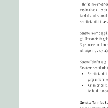
Tahrifat incelemesinde
yapılmaktadır. Her bir
farklılıklar oluşturmak
senette tahrifat itiraz
Senette rakam değişikli
görülmektedir. Belgeler 
Şayet incelenme konus
ultraviyole ışık kaynağ
Senette Tahrifat Yargıt
Yargıtay’ın senetlerde t
Senette tahrifat
yargılanmanın ek
Alınan bir bilir
ise bu durumda h
Senette Tahrifat Bo