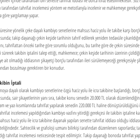
işkileri içinde taraflardan biri senette tahrifat iddiası ile borca itiraz edebilmektedir. Söz
tarafından tahrifat incelemesi yöntem ve metotlarıyla incelenir ve mahkemeye gerekçeli
göre yargılamayı yapar.
 süresine yönelik çeke dayalı kambiyo senetlerine mahsus haciz yolu ile takibe karşı borç
da; takip dayanağı çekin keşide tarihinin tahrif edilerek yeniden tedavüle çıkarıldığın
ını, tahrifattan önceki tarihe göre sorumlu olduğunu, bu tarihe göre de çekin süresinde 
leri sürerek takibin iptalini talep ettiği, mahkemece; çekin keşide tarihinin üzerinin çizildiği
e ait olmadığı iddiasının şikayetçi borçlu tarafından ileri sürülemeyeceği gerekçesiyle ş
afından bozulmayı gerektiren bir konudur.
kibin İptali
onoya dayalı olarak kambiyo senetlerine özgü haciz yolu ile icra takibine başlandığı, borç
da, sair şikayetlerinin yanı sıra, takibe konu senedin 20.000 TL olarak düzenlendiğini
am ve yazı kısımlarında tahrifat yapılarak senedin 220.000 TL haline dönüştürüldüğünü i
ifat incelemesi yapıldığından kambiyo vasfını yitirdiği gerekçesi ile takibin iptaline kara
hsus haciz yolu ile icra takibine dayanak yapılan senette tahrifat iddiası olduğu iddiası
iteliğindedir. Sahtecilik ve grafoloji uzmanı bilirkişi tarafından düzenlenen raporlarda; t
ldığı tahrifat incelemesi neticesinde tespit edilmiştir. Takip dayanağı bonoda tahrifat ya