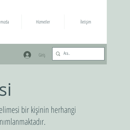
ımızda
Hizmetler
İletişim
Giriş
si
elimesi bir kişinin herhangi
tanımlanmaktadır.